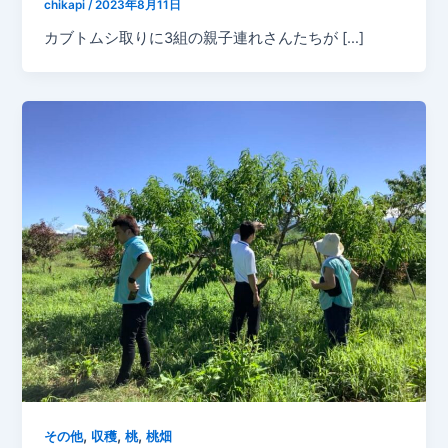
chikapi
/
2023年8月11日
カブトムシ取りに3組の親子連れさんたちが […]
,
,
,
その他
収穫
桃
桃畑