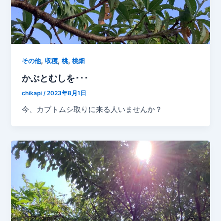
,
,
,
その他
収穫
桃
桃畑
かぶとむしを･･･
chikapi
/
2023年8月1日
今、カブトムシ取りに来る人いませんか？