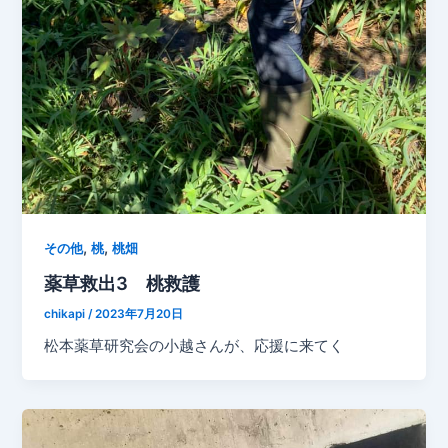
,
,
その他
桃
桃畑
薬草救出3 桃救護
chikapi
/
2023年7月20日
松本薬草研究会の小越さんが、応援に来てく