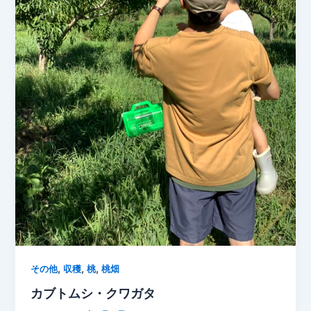
,
,
,
その他
収穫
桃
桃畑
カブトムシ・クワガタ