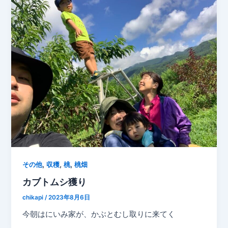
,
,
,
その他
収穫
桃
桃畑
カブトムシ獲り
chikapi
/
2023年8月6日
今朝はにいみ家が、かぶとむし取りに来てく