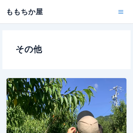
内
ももちか屋
容
Main
を
ス
Men
キ
ッ
プ
その他