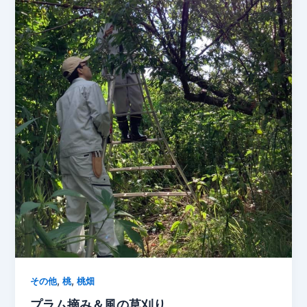
,
,
その他
桃
桃畑
プラム摘み＆風の草刈り