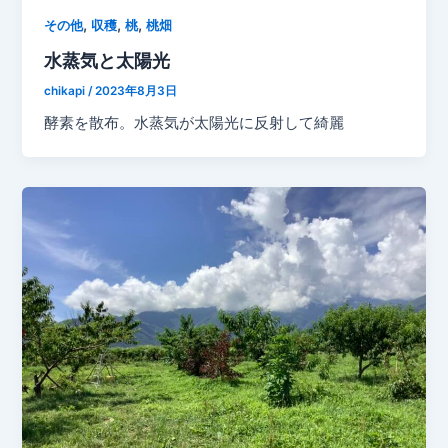
,
,
,
その他
収穫
桃
桃畑
水蒸気と太陽光
chikapi
/
2023年8月3日
酵素を散布。水蒸気が太陽光に反射して綺麗