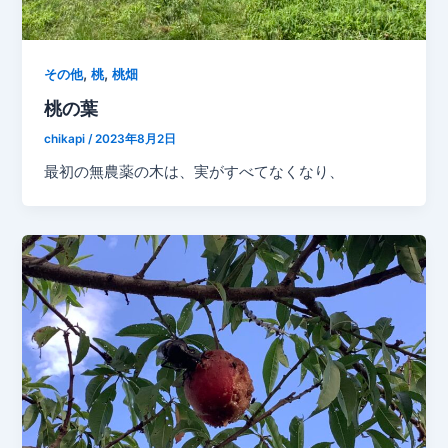
,
,
その他
桃
桃畑
桃の葉
chikapi
/
2023年8月2日
最初の無農薬の木は、実がすべてなくなり、