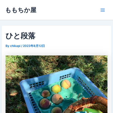
内
ももちか屋
容
Main
を
ス
Men
キ
ッ
ひと段落
プ
By
chikapi
/
2023年8月12日