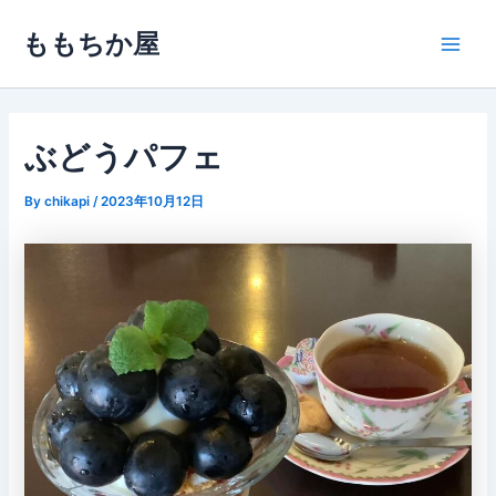
内
ももちか屋
容
Main
を
ス
Men
キ
ッ
ぶどうパフェ
プ
By
chikapi
/
2023年10月12日