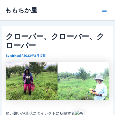
内
ももちか屋
容
Main
を
ス
Men
キ
ッ
クローバー、クローバー、ク
プ
ローバー
By
chikapi
/
2023年8月17日
願い想いが草花にダイレクトに反映する