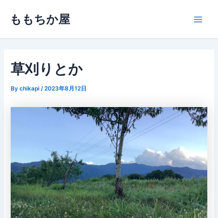
内
ももちか屋
容
Main
を
ス
Men
キ
ッ
草刈りとか
プ
By
chikapi
/
2023年8月12日