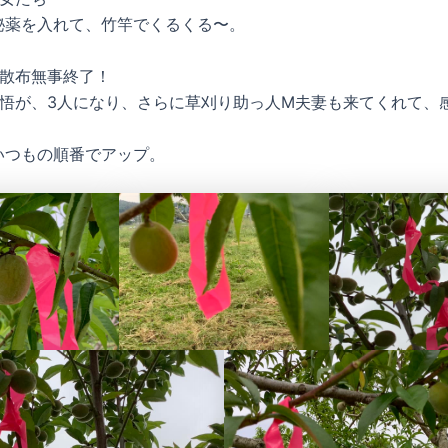
秘薬を入れて、竹竿でくるくる〜。
薬散布無事終了！
覚悟が、3人になり、さらに草刈り助っ人M夫妻も来てくれて、
いつもの順番でアップ。