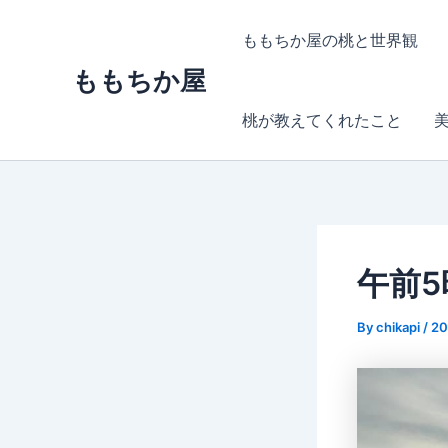
内
容
ももちか屋の桃と世界観
を
ももちか屋
ス
キ
桃が教えてくれたこと
ッ
プ
午前5
By
chikapi
/
2