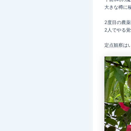
大きな樽に
2度目の農
2人でやる
定点観察は