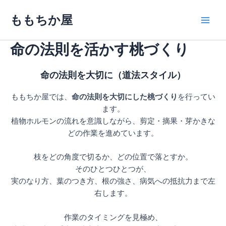
内
ももちか屋
容
Main
を
ス
命の法則を活かす桃づくり
Men
キ
ッ
命の法則を大切に（道法スタイル）
プ
ももちか屋では、
命の法則を大切にした桃づくり
を行ってい
ます。
植物ホルモンの流れを意識しながら、剪定・摘果・芽かきな
どの作業を進めています。
枝をどの角度で切るか、どの位置で落とすか。
そのひとつひとつが、
実のなり方、葉のつき方、根の強さ、病気への抵抗力まで左
右します。
作業のタイミングを見極め、