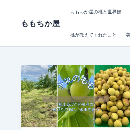
内
容
ももちか屋の桃と世界観
を
ももちか屋
ス
キ
桃が教えてくれたこと
ッ
プ