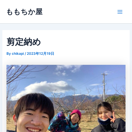
内
ももちか屋
容
Main
を
ス
Men
キ
ッ
剪定納め
プ
By
chikapi
/
2023年12月19日