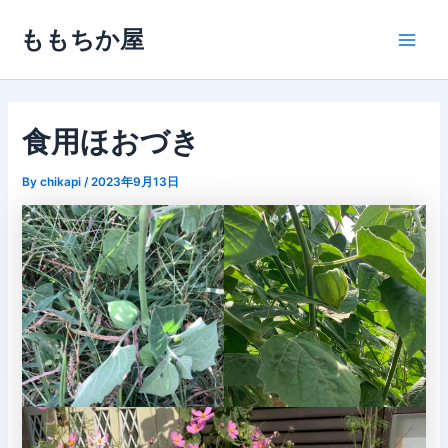
内
ももちか屋
容
Main
を
ス
Men
キ
ッ
食用ほおづき
プ
By
chikapi
/
2023年9月13日