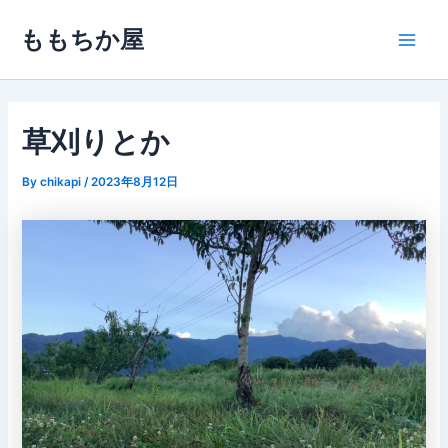
内
ももちか屋
容
Main
を
ス
Men
キ
ッ
草刈りとか
プ
By
chikapi
/
2023年8月12日