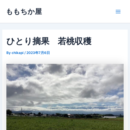
内
ももちか屋
容
Main
を
ス
Men
キ
ッ
ひとり摘果 若桃収穫
プ
By
chikapi
/
2023年7月6日