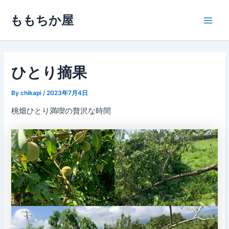
内
ももちか屋
容
Main
を
ス
Men
キ
ッ
ひとり摘果
プ
By
chikapi
/
2023年7月4日
桃畑ひとり満喫の贅沢な時間