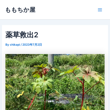
内
ももちか屋
容
Main
を
ス
Men
キ
ッ
薬草救出2
プ
By
chikapi
/
2023年7月2日