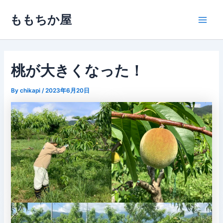
内
ももちか屋
容
Main
を
ス
Men
キ
ッ
桃が大きくなった！
プ
By
chikapi
/
2023年6月20日