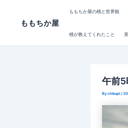
内
容
ももちか屋の桃と世界観
を
ももちか屋
ス
キ
桃が教えてくれたこと
ッ
プ
午前5
By
chikapi
/
2