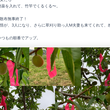
秘薬を入れて、竹竿でくるくる〜。
薬散布無事終了！
覚悟が、3人になり、さらに草刈り助っ人M夫妻も来てくれて、
いつもの順番でアップ。