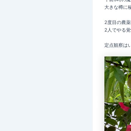
大きな樽に
2度目の農
2人でやる
定点観察は