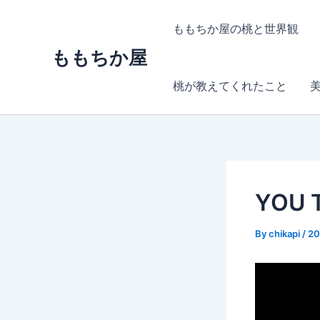
内
容
ももちか屋の桃と世界観
を
ももちか屋
ス
キ
桃が教えてくれたこと
ッ
プ
YOU
By
chikapi
/
2