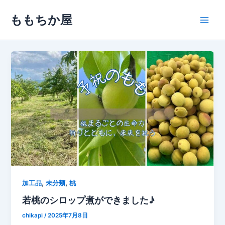
内
ももちか屋
容
Main
を
ス
Men
キ
ッ
プ
,
,
加工品
未分類
桃
若桃のシロップ煮ができました♪
chikapi
/
2025年7月8日