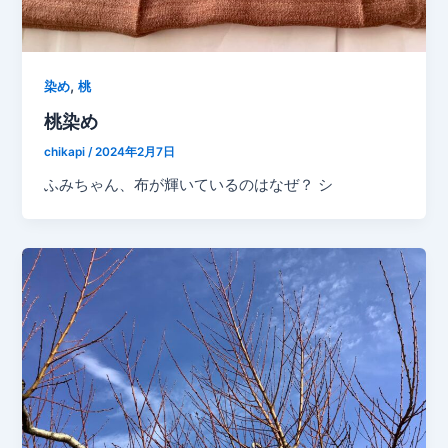
,
染め
桃
桃染め
chikapi
/
2024年2月7日
ふみちゃん、布が輝いているのはなぜ？ シ