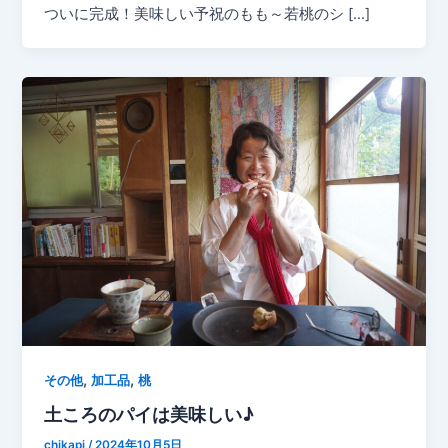
ついに完成！美味しい予祝のもも～若桃のシ […]
,
,
その他
加工品
桃
土ころのパイは美味しい♪
chikapi
/
2024年10月5日